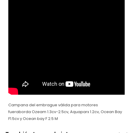
Campana del embrague válida para motores
fueraborda Ozeam 1.3cv-2.5cv, Aquaparx 1.2cv, Ocean Bay
F1.5cv y Ocean bay F 2.5 M