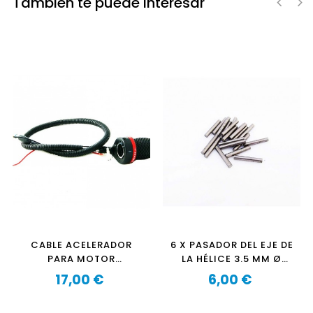
También te puede interesar
‹
›
CABLE ACELERADOR
6 X PASADOR DEL EJE DE
PARA MOTOR
LA HÉLICE 3.5 MM Ø
FUERABORDA OZEAM
OZEAM 1.3CV PRO-
17,00 €
6,00 €
1.3CV-1.3CV PRO-
Precio
2.5CV PRO
Precio
2.5CV-2.5CV PRO Y