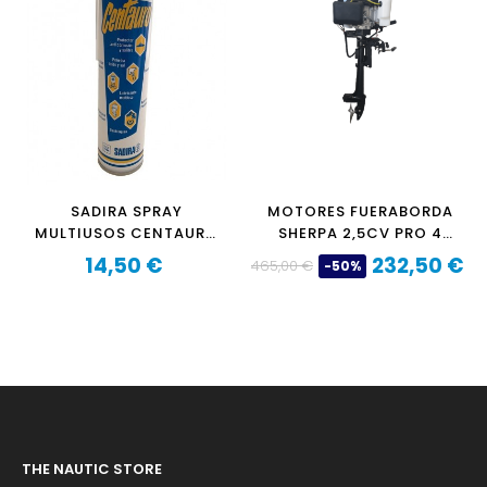
SADIRA SPRAY
MOTORES FUERABORDA
MULTIUSOS CENTAURO
SHERPA 2,5CV PRO 4
405
TIEMPOS
14,50 €
232,50 €
465,00 €
-50%
Precio
Precio
Precio
base
THE NAUTIC STORE