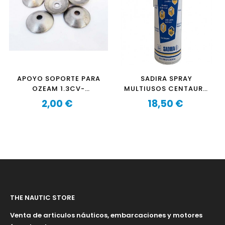
APOYO SOPORTE PARA
SADIRA SPRAY
OZEAM 1.3CV-
MULTIUSOS CENTAURO
1.3CVPRO-2.5CV-
650
2,00 €
18,50 €
2.5CVPRO-F6-F8 Y
Precio
Precio
OCEAN BAY F2.5 M PRO
THE NAUTIC STORE
Venta de articulos náuticos, embarcaciones y motores