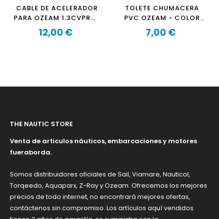
CABLE DE ACELERADOR
TOLETE CHUMACERA
PARA OZEAM 1.3CVPRO-
PVC OZEAM - COLOR
2.5CVPRO
GRIS
12,00 €
7,00 €
Precio
Precio
THE NAUTIC STORE
Venta de articulos náuticos, embarcaciones y motores
fueraborda.
Somos distribuidores oficiales de Sail, Viamare, Nauticol,
Torqeedo, Aquaparx, Z-Ray y Ozeam. Ofrecemos los mejores
precios de todo internet, no encontrará mejores ofertas,
contáctenos sin compromiso. Los artículos aquí vendidos