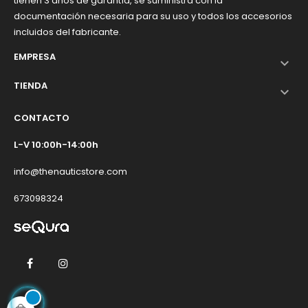
tienen 3 años de garantía, se suministra con la
documentación necesaria para su uso y todos los accesorios
incluidos del fabricante.
EMPRESA

TIENDA

CONTACTO
L-V 10:00h-14:00h
info@thenauticstore.com
673098324
Facebook
Instagram