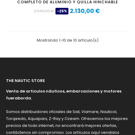
COMPLETO DE ALUMINIO Y QUILLA HINCHABLE
¿Qué diferencia hay entre una
2.130,00 €
2.840,00 €
-25%
Precio
Precio
barca neumática con suelo de
base
aluminio y una semirrígida?
La semirrígida tiene casco rígido y normalmente necesita
Mostrando 1-10 de 10 artículo(s)
remolque o amarre. La barca neumática con suelo de
aluminio tiene suelo desmontable, tubos hinchables y puede
desinflarse y guardarse. Es más práctica para quien busca
transporte sencillo y menor complicación.
¿Qué mantenimiento tiene el
THE NAUTIC STORE
suelo de aluminio?
Venta de articulos náuticos, embarcaciones y motores
El suelo de aluminio debe aclararse con agua dulce después
fueraborda.
de usarlo en el mar, secarse antes de guardarlo y revisarse
para evitar golpes, suciedad o restos de sal. Es un material
Somos distribuidores oficiales de Sail, Viamare, Nauticol,
resistente, pero un buen mantenimiento ayuda a conservarlo
Torqeedo, Aquaparx, Z-Ray y Ozeam. Ofrecemos los mejores
mejor durante más tiempo.
precios de todo internet, no encontrará mejores ofertas,
contáctenos sin compromiso. Los artículos aquí vendidos