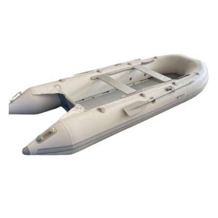
guardar?
Sí. Aunque las
barcas neumáticas con suelo de aluminio
pesan más que los modelos de listones, siguen siendo
embarcaciones desmontables. Se pueden desinflar,
desmontar el suelo y guardar en bolsas de transporte.
Son ideales para usuarios que quieren llevar la embarcación
en coche amplio, furgoneta, camper o autocaravana.
También son prácticas para quienes tienen una segunda
vivienda cerca del mar, un trastero, un garaje o una nave
donde guardar la barca sin necesidad de remolque.
Consejos para elegir una
barca neumática con suelo
de aluminio
Elige bien la eslora:
una barca más larga ofrece más espacio,
más estabilidad y mejor comportamiento con carga.
Revisa la capacidad máxima:
comprueba siempre personas,
peso máximo y carga recomendada.