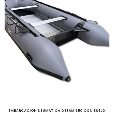
Sí, para la mayoría de usos con motor, pesca o carga. Las de
listones son más ligeras y económicas, pero las de aluminio
son mucho más rígidas, estables y resistentes.
¿Son mejores que las barcas con
suelo de madera?
Depende del uso, pero para uso frecuente, humedad, pesca y
montaje repetido, el aluminio suele ser más resistente y
duradero. La madera puede ser suficiente para un uso
ocasional, pero el aluminio es una opción más robusta.
¿Ocupan mucho espacio
guardadas?
Ocupan más que una barca de listones, porque los paneles
de aluminio son piezas rígidas, pero siguen siendo
embarcaciones desmontables y plegables. Se pueden
guardar en bolsas y transportar sin necesidad de remolque.
EMBARCACIÓN NEUMÁTICA OZEAM 550 CON SUELO